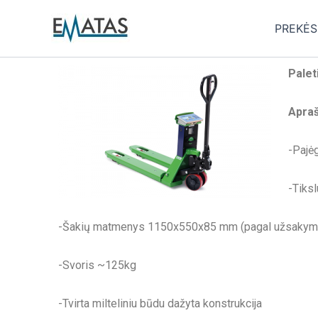
Skip
to
PREKĖS
content
Palet
Apraš
-Pajė
-Tiks
-Šakių matmenys 1150x550x85 mm (pagal užsakymą g
-Svoris ~125kg
-Tvirta milteliniu būdu dažyta konstrukcija