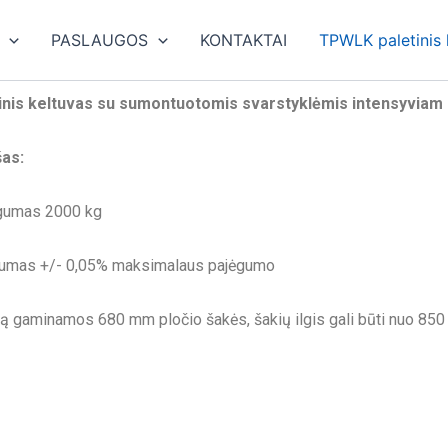
PASLAUGOS
KONTAKTAI
TPWLK paletinis 
inis keltuvas su sumontuotomis svarstyklėmis intensyviam
as:
gumas 2000 kg
lumas +/- 0,05% maksimalaus pajėgumo
aminamos 680 mm pločio šakės, šakių ilgis gali būti nuo 850