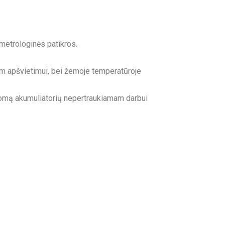
 metrologinės patikros.
am apšvietimui, bei žemoje temperatūroje
domą akumuliatorių nepertraukiamam darbui