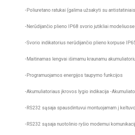
-Poliuretano ratukai (galima užsakyti su antistatiniai
-Nerūdijančio plieno IP68 svorio jutikliai modeliuose
-Svorio indikatorius nerūdijančio plieno korpuse I
-Maitinamas lengvai išimamu kraunamu akumuliatoriu
-Programuojamos energijos taupymo funkcijos
-Akumuliatoriaus įkrovos lygio indikacija -Akumuliato
-RS232 sąsaja spausdintuvui montuojamam į keltuv
-RS232 sąsaja nuotolinio ryšio modemui komunikacij