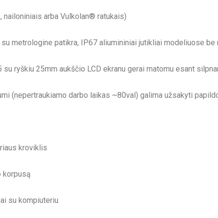
s, nailoniniais arba Vulkolan® ratukais)
 su metrologine patikra, IP67 aliumininiai jutikliai modeliuose be
P65 su ryškiu 25mm aukščio LCD ekranu gerai matomu esant silpn
mi (nepertraukiamo darbo laikas ~80val) galima užsakyti papil
riaus kroviklis
o korpusą
ai su kompiuteriu