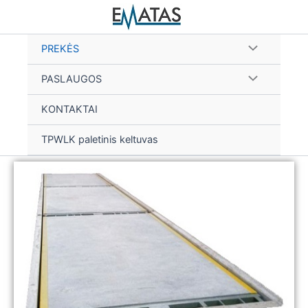
Skip
to
content
PREKĖS
PASLAUGOS
KONTAKTAI
TPWLK paletinis keltuvas