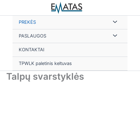
Skip
to
content
PREKĖS
PASLAUGOS
KONTAKTAI
TPWLK paletinis keltuvas
Talpų svarstyklės